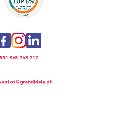
351 963 763 717
ventos Corporativos
ventos@grandideia.pt
ede
: Lisboa​
lítica de Privacidade
ermos e Condições
olítica de Cookies
®
A espalhar sorrisos desde 2012