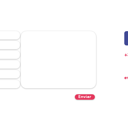
S AJUDAR?
+
E
e
S
Po
Enviar
T
P