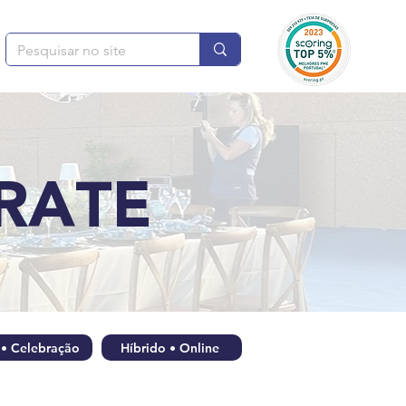
RATE
 • Celebração
Híbrido • Online