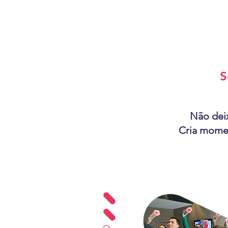
S
Não deix
Cria mome