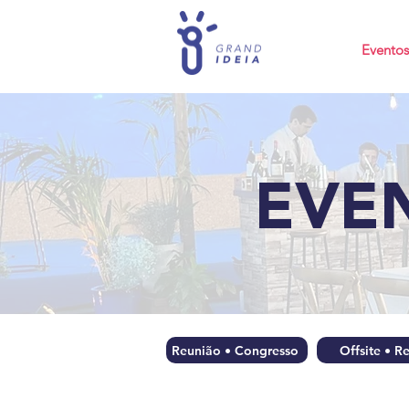
Eventos
EVE
Reunião • Congresso
Offsite • Re