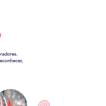
!
oradores.
econhecer,