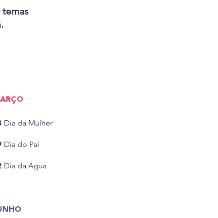
a temas
.
ARÇO
8
Dia da Mulher
9
Dia do Pai
2
Dia da Água
UNHO