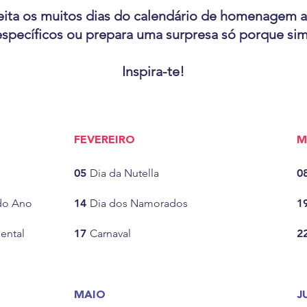
ita os muitos dias do calendário de homenagem 
específicos ou prepara uma surpresa só porque sim
Inspira-te!
FEVEREIRO
M
05
Dia da Nutella
0
do Ano
14
Dia dos Namorados
1
ental
17
Carnaval
2
MAIO
J