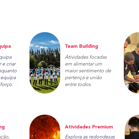
quipa
Team Building
equipa
Atividades focadas
 e criar
em alimentar um
nquanto
maior sentimento de
e equipa
pertença e união
forço.
entre todos.
ng
Atividades Premium
ação,
Explora as redondezas