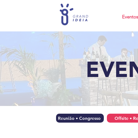
Eventos
EVE
Reunião • Congresso
Offsite • Re