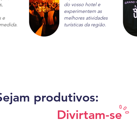
s,
do vosso hotel e
experimentem as
s e
melhores atividades
 medida.
turísticas da região.
Sejam produtivos:
Divirtam-se