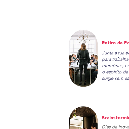
Retiro de E
Junta a tua 
para trabalhar
memórias, e
o espírito d
surge sem es
Brainstormi
Dias de inov