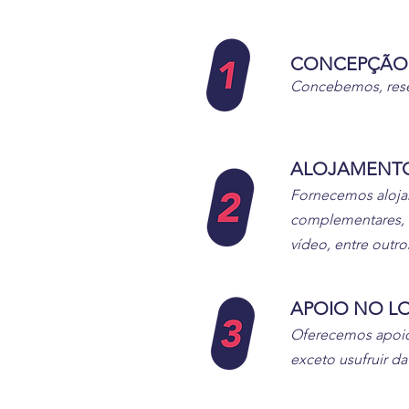
CONCEPÇÃ
O
Concebemos, reser
ALOJAMENTO,
Fornecemos alojam
complementares, n
vídeo, entre outro
APOIO NO L
Oferecemos apoio 
exceto usufruir d