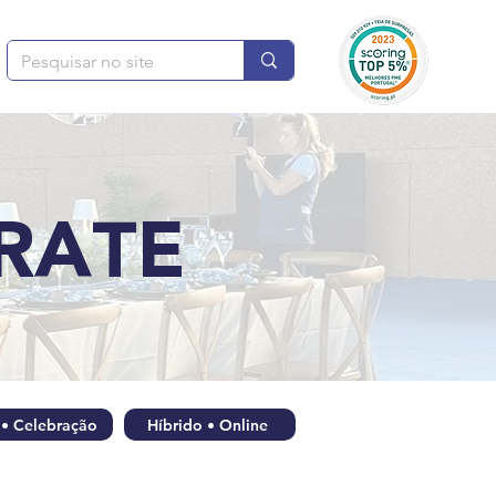
RATE
 • Celebração
Híbrido • Online