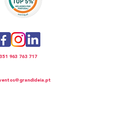
351 963 763 717
ventos Corporativos
ventos@grandideia.pt
ede
: Lisboa​
lítica de Privacidade
ermos e Condições
olítica de Cookies
®
A espalhar sorrisos desde 2012