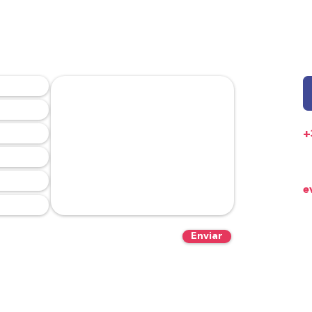
S AJUDAR?
+
E
e
S
Po
Enviar
T
P