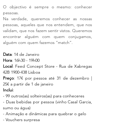
O
ob
jectivo é sempre o mesmo: conhecer
pessoas.
Na verdade, queremos conhecer as nossas
pessoas, aqueles que nos entendem, que nos
validam, que nos fazem sentir vistos. Queremos
encontrar alguém com quem conjugamos,
alguém com quem fazemos “match”.
Data
: 14 de Janeiro
Hora
: 16h30 - 19h00
Local
: Feed Concept Store - Rua de Xabregas
42B
1900-438
Lisboa
Preço
: 17€ por pessoa até 31 de dezembro |
25€ a partir de 1 de janeir
o
Inclui
:
- 99 outros(as) solteiros(as) para conheceres
- Duas bebidas por pessoa (vinho Casal Garcia,
sumo ou água)
- Animação e dinâmicas para quebrar o gelo
- Vouchers surpresa