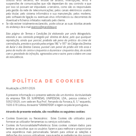
utilizou e/ou terceiros, em virtude de atrasos, interrupções, erros e
suspensões de comunicações que não dependam do seu controlo e que
por isso só possam ser imputáveis a terceiros, como são os responsáveis
pela gestão da rede de telecomunicações; pelos canais eletrónicos usados
pela titular; pelo sistema informático e sua manutenção; pelos modems;
pelo software de ligação ou eventuais vírus informáticos ou decorrentes de
download e ficheiros infetados realizado pelo cliente.
Se não estiver totalmente esclarecido, pode colocar as suas dúvidas através
do endereço de e-mail
eventos@grandideia.pt
Esta página de Termos e Condições foi elaborada por um/a Advogado/a,
estando o seu conteúdo protegido por direitos de Autor, pelo que qualquer
reprodução, ainda que parcial, proibida sob pena da prática do crime de
contrafação, previsto e punido pelos artigos 196.º e 197.º do Código dos Direitos
de Autor e dos Direitos Conexo, punível com penal de prisão até três anos e
pena de multa de cento e cinquenta a duzentos e cinquenta dias, de acordo
com a gravidade da infração, agravadas uma e outra para o dobro em caso
de reincidência.
política de cookies
Atualização a 29/01/2026
A presente informação e o presente website são um domínio da titularidade
da empresa TEIA DE SURPRESAS, UNIPESSOAL LDA., pessoa coletiva n.º
509210929
, com sede em Rua Prof. Fernando da Fonseca, 8, 5.º esquerdo,
1600-618
Lisboa, doravante “GRAND’IDEA” e regem-se pela lei portuguesa.​
Através do presente website, são recolhidos os seguintes cookies:
Cookies Essenciais ou Necessários: Estes Cookies são utilizados para
fornecer ao utilizador ferramentas ou serviços solicitados.
Cookies de Funcionalidade/Preferência: Estes cookies coletam dados para
lembrar as escolhas que os usuários fazem e para melhorar e proporcionar
uma experiência mais personalizada. Servem para utilizar as seleções e
definições dos nossos utilizadores, para guardar as preferências dos nossos