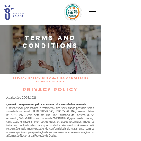
TERMS AND
CONDITIONS
PRIVACY POLICY
purchasing conditions
cookies policy
PRIVACY POLICY
Atualização a 29/01/2026
Quem é o responsável pelo tratamento dos seus dados pessoais?
O responsável pela recolha e tratamento dos seus dados pessoais será a
sociedade comercial TEIA DE SURPRESAS, UNIPESSOAL LDA., pessoa coletiva
n.º
509210929
, com sede em Rua Prof. Fernando da Fonseca, 8, 5.º
esquerdo,
1600-618
Lisboa, doravante “GRAND’IDEA”, que presta o serviço
contratado e nesse âmbito, decide quais os dados recolhidos, meios de
tratamento e finalidades para que os dados são usados. A mesma está
responsável pela monitorização da conformidade do tratamento com as
normas aplicáveis, pela prestação de esclarecimentos e pela cooperação com
a Comissão Nacional da Proteção de Dados.