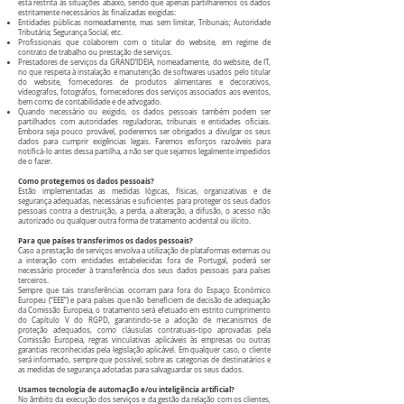
está restrita às situações abaixo, sendo que apenas partilharemos os dados
estritamente necessários às finalizadas exigidas:
Entidades públicas nomeadamente, mas sem limitar, Tribunais; Autoridade
Tributária; Segurança Social, etc.
Profissionais que colaborem com o titular do website, em regime de
contrato de trabalho ou prestação de serviços.
Prestadores de serviços da GRAND’IDEIA, nomeadamente, do website, de IT,
no que respeita à instalação e manutenção de softwares usados pelo titular
do website, fornecedores de produtos alimentares e decorativos,
vídeografos, fotográfos, fornecedores dos serviços associados aos eventos,
bem como de contabilidade e de advogado.
Quando necessário ou exigido, os dados pessoais também podem ser
partilhados com autoridades reguladoras, tribunais e entidades oficiais.
Embora seja pouco provável, poderemos ser obrigados a divulgar os seus
dados para cumprir exigências legais. Faremos esforços razoáveis para
notificá-lo antes dessa partilha, a não ser que sejamos legalmente impedidos
de o fazer.
Como protegemos os dados pessoais?
Estão implementadas as medidas lógicas, físicas, organizativas e de
segurança adequadas, necessárias e suficientes para proteger os seus dados
pessoais contra a destruição, a perda, a alteração, a difusão, o acesso não
autorizado ou qualquer outra forma de tratamento acidental ou ilícito.
Para que países transferimos os dados pessoais?
Caso a prestação de serviços envolva a utilização de plataformas externas ou
a interação com entidades estabelecidas fora de Portugal, poderá ser
necessário proceder à transferência dos seus dados pessoais para países
terceiros.
Sempre que tais transferências ocorram para fora do Espaço Económico
Europeu (“EEE”) e para países que não beneficiem de decisão de adequação
da Comissão Europeia, o tratamento será efetuado em estrito cumprimento
do Capítulo V do RGPD, garantindo-se a adoção de mecanismos de
proteção adequados, como cláusulas contratuais-tipo aprovadas pela
Comissão Europeia, regras vinculativas aplicáveis às empresas ou outras
garantias reconhecidas pela legislação aplicável. Em qualquer caso, o cliente
será informado, sempre que possível, sobre as categorias de destinatários e
as medidas de segurança adotadas para salvaguardar os seus dados.
Usamos tecnologia de automação e/ou inteligência artificial?
No âmbito da execução dos serviços e da gestão da relação com os clientes,