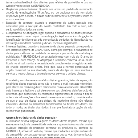
testemunhos/feedback dos clientes para efeitos de portefólio e uso no
website/redes sociais da GRAND’IDEIA.
Diligências pré-contratuais: Quando nos envia um pedido de informação
através de e-mail/website, WhatsApp, ou de qualquer um do formulário
disponível, para o efeito, a fim de pedir informações e orçamentos sobre os
nossos eventos.
Execução de contrato: quando o tratamento de dados pessoais seja
necessário para a execução do evento contratado. Em todo o caso, não
serão recolhidos dados sensíveis.
Cumprimento de obrigação legal: quando o tratamento de dados pessoais
seja necessário para cumprir uma obrigação legal, como é a obrigação de
identificação do cliente ou a da comunicação de dados de identificação ou
de tráfego a entidades policiais, judiciais, fiscais ou reguladoras.
Interesse legítimo: quando o tratamento de dados pessoais corresponda a
um interesse legítimo da GRAND’IDEIA, como por exemplo, o tratamento de
dados para melhoria de qualidade do serviço e por razões de marketing e
publicidade. A GRAND’IDEIA é um estabelecimento com mais de 10 anos de
existência e num esforço de adaptação à realidade comercial atual, muito
ficada no virtual, sentiu a necessidade de complementar o negócio através
da criação experiências online. Pelo que, para a normal persecução do
objeto comercial da sua atividade, carece de divulgar os seus eventos e
serviços a novos clientes e de vender novos serviços a antigos clientes.
Com efeito, ao subscrever conteúdos digitais gratuitos, listas de espera, são
recolhidos dados pessoais como são o nome, e-mail, contacto telefónico,
para efeitos de marketing direto relacionado com a atividade da GRAND’IDEI,
cujo interesse é legitimo e vai de encontro aos objetivos de informação do
utilizador, que subscreveu os conteúdos digitais/listas de espera a fim de
obter mais informações sobre eventos e serviços associados, considerando-
se que o uso de dados para efeitos de marketing direto não ofende
interesses, direitos ou liberdades fundamentais do titular dos dados. De
todo o modo, ao titular dos dados é sempre facultada a opção de não
receber mais publicidade.
Quem são os titulares de dados pessoais?
O utilizador pessoa singular a quem os dados dizem respeito, mesmo que
em representação de uma entidade coletiva, e que contratou ou demonstre
qualquer intenção de pretender contratar os produtos ou serviços da
GRAND’IDEA, através do website, mesmo que mediante a simples submissão
de um pedido de contacto ou por quaisquer outras vias de comunicação