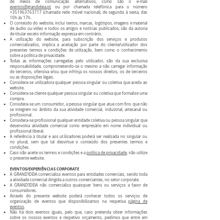
de meios de comunicação alternativos, como são o e-mail
eventos@grandideia.pt
ou por chamada telefónica para o número
+351963763717
(chamada rede móvel nacional), de segunda à sexta, das
10h às 17h.
O conteúdo do website, inclui textos, marcas, logótipos, imagens e material
de áudio ou vídeo e todos os artigos e notícias publicados, são da autoria
de titular exceto informação expressa em contrário.
A utilização do website, para subscrição dos serviços e produtos
comercializados, implica a aceitação por parte do cliente/utilizador dos
presentes termos e condições de utilização, bem como o conhecimento
sobre a política de privacidade.
Todas as informações carregadas pelo utilizador, são da sua exclusiva
responsabilidade, comprometendo-se o mesmo a não carregar informação
de terceiros, ofensiva e/ou que infrinja os nossos direitos, os de terceiros
ou as disposições legais.
Considera-se utilizadora qualquer pessoa singular ou coletiva que aceda ao
website.
Considera-se cliente qualquer pessoa singular ou coletiva que formalize uma
compra.
Considera-se um consumidor, a pessoa singular que atue com fins que não
se integrem no âmbito da sua atividade comercial, industrial, artesanal ou
profissional.
Considera-se profissional qualquer entidade coletiva ou pessoa singular que
desenvolva atividade comercial como empresário em nome individual ou
profissional liberal.
A referência à titular e aos utilizadores poderá ser realizada no singular ou
no plural, sem que tal desvirtue o conteúdo dos presentes termos e
condições.
Caso não aceite os termos e condições e a
política de privacidade
, não utilize
o presente website.
EVENTOS/EXPERIÊNCIAS CORPORATE
A GRAND’IDEIA comercializa eventos para entidades comerciais, sendo toda
a atividade comercial dirigida a outros comerciantes, no setor corporate.
A GRAND’IDEIA não comercializa quaisquer bens ou serviços a favor de
consumidores.
Através do presente website poderá conhecer todos os serviços de
organização de eventos que disponibilizamos na respetiva
página de
eventos
.
Não há dois eventos iguais, pelo que, caso pretenda obter informações
sobre os nossos eventos e respetivo orçamento, pedimos que entre em