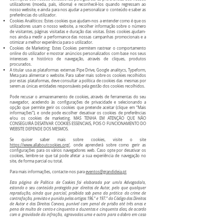
utilizadores (moeda, país, idioma) e reconhecê-los quando regressam ao
nosso website, e ainda para nos ajudar a personalizar o conteúdo e saber as
preferências do utilizador.
Cookies Analíticos: Estes cookies que ajudam-nos a entender como é que os
utilizadores usam o nosso website, a recolher informação sobre o número
de visitantes, páginas visitadas e duração das visitas. Estes cookies ajudam-
nos ainda a medir a performance das nossas campanhas promocionais e a
otimizar a melhor experiência para o utilizador.
Cookies de Marketing: Estes Cookies permitem rastrear o comportamento
online do utilizador e mostrar anúncios personalizados com base nos seus
interesses e histórico de navegação, através de cliques, produtos
procurados.
A titular usa as plataformas externas Pipe Drive, Google analitycs, Typeform,
Meta para alimentar o website. Para saber mais sobre os cookies recolhidos
por estas plataformas, deve consultar a política de cookies das mesmas por
serem as únicas entidades responsáveis pela gestão dos cookies recolhidos.
Pode recusar o armazenamento de cookies, através de ferramentas do seu
navegador, acedendo às configurações de privacidade e selecionando a
opção que permite gerir os cookies que pretende aceitar (clique em “Mais
informações”), e onde pode escolher desativar os cookies de preferências
e/ou os cookies de marketing. MAS TENHA EM ATENÇÃO QUE NÃO
CONSEGUIRÁ DESATIVAR COOKIES ESSENCIAIS, POIS O FUNCIONAMENTO DO
WEBSITE DEPENDE DOS MESMOS.
Se quiser saber mais sobre cookies, visite o site
https://www.allaboutcookies.org/
, onde aprenderá sobre como gerir as
configurações para os vários navegadores web. Caso opte por desativar os
cookies, lembre-se que tal pode afetar a sua experiência de navegação no
site, de forma parcial ou total.
Para mais informações, contacte-nos para
eventos@grandideia.pt
Esta página de Política de Cookies foi elaborada por um/a Advogado/a,
estando o seu conteúdo protegido por direitos de Autor, pelo que qualquer
reprodução, ainda que parcial, proibida sob pena da prática do crime de
contrafação, previsto e punido pelos artigos 196.º e 197.º do Código dos Direitos
de Autor e dos Direitos Conexo, punível com penal de prisão até três anos e
pena de multa de cento e cinquenta a duzentos e cinquenta dias, de acordo
com a gravidade da infração, agravadas uma e outra para o dobro em caso