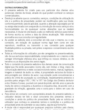
competência para dirmir eventuais conflitos legais.
OUTRAS INFORMAÇÕES
O presente website foi criado para uso particular dos clientes e/ou
potenciais clientes da titular, através do qual podem conhecer os serviços
comercializados.
Desde já se adverte que os conteúdos, serviços, condições de utilização do
site e a política de privacidade, podem ser modificados pela sua titular,
conforme permitido pela lei aplicável, quando a alteração seja exigida por lei
ou esteja relacionada com a expansão ou introdução de novos serviços e/ou
funcionalidades ou de quaisquer outras alterações que se revelem
necessárias. A titular do site levará a cabo os melhores esforços para indicar
de forma escrita ou online a data da última atualização. Não obstante,
aconselha-se a sua consulta com regularidade.
Ao aceder ao website, está a concordar em não usar o mesmo, ou o seu
conteúdo, em violação de qualquer norma legal bem como em não
reproduzir, modificar, ou transmitir o seu conteúdo para qualquer
finalidade pública ou privada, sem prévio e expresso consentimento escrito
da titular.
Todas as informações do utilizador, por ele carregadas no presente website,
são da sua exclusiva responsabilidade, comprometendo-se o mesmo a não
carregar informação ofensiva e/ou que infrinja os nossos direitos, os de
terceiros ou as disposições dos avisos legais.
Todo o conteúdo do presente website e dos demais canais de comunicação
digital que lhe estão associados (como são, sem limitar, o blog, meios de
comunicação eletrónica e redes sociais) incluindo textos, marcas, logótipos,
imagens e material de áudio ou vídeo, é propriedade exclusiva da titular e
está protegido por direitos de autor, cuja violação pode consubstanciar a
prática do crime de usurpação ou contrafação, respetivamente previstos e
punidos pelos artigos 195.º, 196.º e 197.º do Código dos Direitos de Autor
e dos Direitos Conexo, punível com penal de prisão até três anos e pena de
multa de cento e cinquenta a duzentos e cinquenta dias, de acordo com a
gravidade da infração, agravadas uma e outra para o dobro em caso de
reincidência.
Para entrar em contacto com a proprietária através do presente website, o
utilizador declara ter lido e estar consciente dos presentes termos e
condições e ainda da política de privacidade. Razão pela se solicita ao
utilizador que conheça os presentes termos e condições e a política de
privacidade antes de submeter os seus dados, seja de que forma for.
A titular não é responsável por quaisquer prejuízos sofridos pelo cliente,