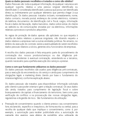
Quais os dados pessoais recolhidos e tratados e como são obtidos?
Dados Pessoais são toda e qualquer informação, de qualquer natureza e em
qualquer suporte, relativa a uma pessoa singular identificada ou
identificável. É considerada identificável a pessoa que possa ser identificada
direta ou indiretamente por qualquer elemento que permita chegar à sua
identificação. Os dados pessoais tratados incluem, nomeadamente, nome,
dados contacto, morada postal, endereços de correio eletrónico, números
de telefone, documentos de identificação civil e fiscal, cargos, informação
fiscal e dados de faturação, dados bancários, dados sobre visitas do cliente
ao website ou de comunicações enviadas por via eletrónica, informações
relativas a processos e produtos adquiridos.
As regras de proteção de dados apenas são aplicáveis no que respeita à
recolha de dados relativos a pessoas singulares, não dizendo respeito a
dados relativos a empresas nem a outras entidades jurídicas. No entanto, no
âmbito da execução do contrato existe a eventualidade de serem recolhidos
dados pessoais relativos a sócios, gerentes e/ou funcionários de empresas.
A recolha dos dados pessoais é feita enquanto parte do procedimento de
contratação dos nossos produtos/serviços ou das diligências pré-
contratuais tendentes à eventual contratação, estendendo-se a terceiros,
quando necessário para a perfeita execução dos serviços a prestar.
Como e com que fundamento utilizamos os dados pessoais?
Os dados pessoais recolhidos são usados para diligências pré-contratuais,
para a execução da encomenda ou do serviço e ainda para cumprimento de
obrigações legais e marketing direto (tendo por base o fundamento do
interesse legítimo), conforme explicação abaixo.
Os dados pessoais são tratados para disponibilizar informação solicitada
pelo cliente e para poder orientar e gerir a relação contratual. Os seus dados
são ainda, tratados para cumprimento de legislação fiscal e sobre
branqueamento de capitais e financiamento do terrorismo, bem como para
verificação de conflitos e na prossecução das nossas obrigações legais,
regulatórias e de gestão de risco. São fundamentos de utilização:
Prestação de consentimento: quando o cliente presta o seu consentimento
livre, esclarecido, específico e inequívoco, de forma escrita ou verbal, para a
recolha de qualquer dado que implique o consentimento, como é, por
exemplo, a autorização para receber publicidade e/ou a autorização de
captação dos eventos para efeitos de portefólio e/ou utilização de