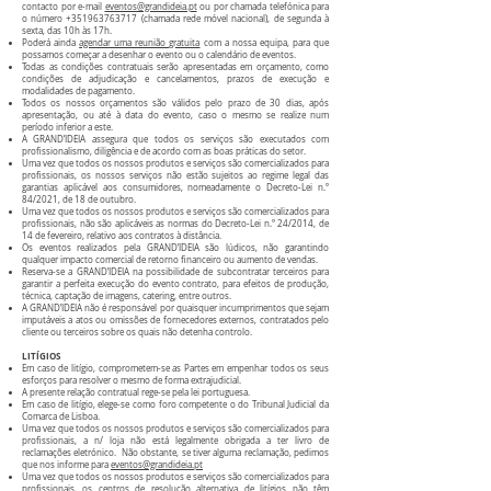
contacto por e-mail
eventos@grandideia.pt
ou por chamada telefónica para
o número
+351963763717
(chamada rede móvel nacional), de segunda à
sexta, das 10h às 17h.
Poderá ainda
agendar uma reunião gratuita
com a nossa equipa, para que
possamos começar a desenhar o evento ou o calendário de eventos.
Todas as condições contratuais serão apresentadas em orçamento, como
condições de adjudicação e cancelamentos, prazos de execução e
modalidades de pagamento.
Todos os nossos orçamentos são válidos pelo prazo de 30 dias, após
apresentação, ou até à data do evento, caso o mesmo se realize num
período inferior a este.
A GRAND’IDEIA assegura que todos os serviços são executados com
profissionalismo, diligência e de acordo com as boas práticas do setor.
Uma vez que todos os nossos produtos e serviços são comercializados para
profissionais, os nossos serviços não estão sujeitos ao regime legal das
garantias aplicável aos consumidores, nomeadamente o Decreto-Lei n.º
84/2021, de 18 de outubro.
Uma vez que todos os nossos produtos e serviços são comercializados para
profissionais, não são aplicáveis as normas do Decreto-Lei n.º 24/2014, de
14 de fevereiro, relativo aos contratos à distância.
Os eventos realizados pela GRAND’IDEIA são lúdicos, não garantindo
qualquer impacto comercial de retorno financeiro ou aumento de vendas.
Reserva-se a GRAND’IDEIA na possibilidade de subcontratar terceiros para
garantir a perfeita execução do evento contrato, para efeitos de produção,
técnica, captação de imagens, catering, entre outros.
A GRAND’IDEIA não é responsável por quaisquer incumprimentos que sejam
imputáveis a atos ou omissões de fornecedores externos, contratados pelo
cliente ou terceiros sobre os quais não detenha controlo.
LITÍGIOS
Em caso de litígio, comprometem-se as Partes em empenhar todos os seus
esforços para resolver o mesmo de forma extrajudicial.
A presente relação contratual rege-se pela lei portuguesa.
Em caso de litígio, elege-se como foro competente o do Tribunal Judicial da
Comarca de Lisboa.
Uma vez que todos os nossos produtos e serviços são comercializados para
profissionais, a n/ loja não está legalmente obrigada a ter livro de
reclamações eletrónico. Não obstante, se tiver alguma reclamação, pedimos
que nos informe para
eventos@grandideia.pt
Uma vez que todos os nossos produtos e serviços são comercializados para
profissionais, os centros de resolução alternativa de litígios não têm