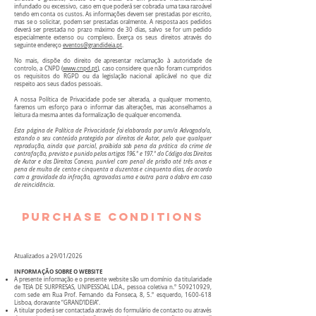
infundado ou excessivo, caso em que poderá ser cobrada uma taxa razoável
tendo em conta os custos. As informações devem ser prestadas por escrito,
mas se o solicitar, podem ser prestadas oralmente. A resposta aos pedidos
deverá ser prestada no prazo máximo de 30 dias, salvo se for um pedido
especialmente extenso ou complexo. Exerça os seus direitos através do
seguinte endereço
eventos@grandideia.pt
.
No mais, dispõe do direito de apresentar reclamação à autoridade de
controlo, a CNPD (
www.cnpd.pt
), caso considere que não foram cumpridos
os requisitos do RGPD ou da legislação nacional aplicável no que diz
respeito aos seus dados pessoais.
A nossa Política de Privacidade pode ser alterada, a qualquer momento,
faremos um esforço para o informar das alterações, mas aconselhamos a
leitura da mesma antes da formalização de qualquer encomenda.
Esta página de Política de Privacidade foi elaborada por um/a Advogado/a,
estando o seu conteúdo protegido por direitos de Autor, pelo que qualquer
reprodução, ainda que parcial, proibida sob pena da prática do crime de
contrafação, previsto e punido pelos artigos 196.º e 197.º do Código dos Direitos
de Autor e dos Direitos Conexo, punível com penal de prisão até três anos e
pena de multa de cento e cinquenta a duzentos e cinquenta dias, de acordo
com a gravidade da infração, agravadas uma e outra para o dobro em caso
de reincidência.
PURCHASE CONDITIONS
Atualizados a 29/01/2026
INFORMAÇÃO SOBRE O WEBSITE
A presente informação e o presente website são um domínio da titularidade
de TEIA DE SURPRESAS, UNIPESSOAL LDA., pessoa coletiva n.º
509210929
,
com sede em Rua Prof. Fernando da Fonseca, 8, 5.º esquerdo,
1600-618
Lisboa, doravante “GRAND’IDEIA”.
A titular poderá ser contactada através do formulário de contacto ou através