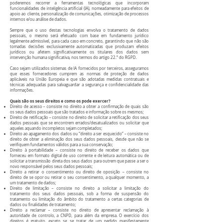
poderemos recorrer a ferramentas tecnológicas que incorporam
funcionalidades de inteligência artificial (IA), nomeadamente para efeitos de
apoio ao cliente, personalização de comunicações, otimização de processos
internos e/ou análise de dados.
Sempre que o uso destas tecnologias envolva o tratamento de dados
pessoais, o mesmo será efetuado com base em fundamento jurídico
legalmente admissível, para cada caso em concreto, garantindo que não são
tomadas decisões exclusivamente automatizadas que produzam efeitos
jurídicos ou afetem significativamente os titulares dos dados sem
intervenção humana significativa, nos termos do artigo 22.º do RGPD.
Caso sejam utilizados sistemas de IA fornecidos por terceiros, asseguramos
que esses fornecedores cumprem as normas de proteção de dados
aplicáveis na União Europeia e que são adotadas medidas contratuais e
técnicas adequadas para salvaguardar a segurança e confidencialidade das
informações.
Quais são os seus direitos e como os pode exercer?
Direito de acesso – consiste no direito a obter a confirmação de quais são
os seus dados pessoais que são tratados e informação sobre os mesmos;
Direito de retificação – consiste no direito de solicitar a retificação dos seus
dados pessoais que se encontrem errados/desatualizados ou solicitar que
aqueles aquando incompletos sejam completados;
Direito ao apagamento dos dados ou “direito a ser esquecido” – consiste no
direito de obter a eliminação dos seus dados pessoais, desde que não se
verifiquem fundamentos válidos para a sua conservação;
Direito à portabilidade – consiste no direito de receber os dados que
forneceu em formato digital de uso corrente e de leitura automática ou de
solicitar a transmissão direta dos seus dados para outrem que passe a ser o
novo responsável pelos seus dados pessoais;
Direito a retirar o consentimento ou direito de oposição – consiste no
direito de se opor ou retirar o seu consentimento, a qualquer momento, a
um tratamento de dados;
Direito de limitação – consiste no direito a solicitar a limitação do
tratamento dos seus dados pessoais, sob a forma de suspensão do
tratamento ou limitação do âmbito do tratamento a certas categorias de
dados ou finalidades de tratamento;
Direito a reclamar – consiste no direito de apresentar reclamação à
autoridade de controlo, a CNPD, para além da empresa. O exercício dos
direitos é gratuito, exceto se se tratar de um pedido manifestamente