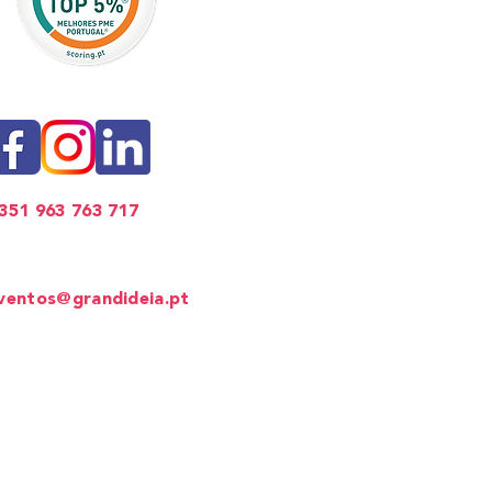
351 963 763 717
ventos Corporativos
ventos@grandideia.pt
ede
: Lisboa​
lítica de Privacidade
ermos e Condições
olítica de Cookies
®
A espalhar sorrisos desde 2012