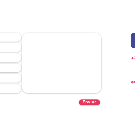
S AJUDAR?
+
E
e
S
Po
Enviar
T
P