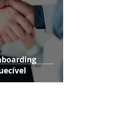
nboarding
uecível