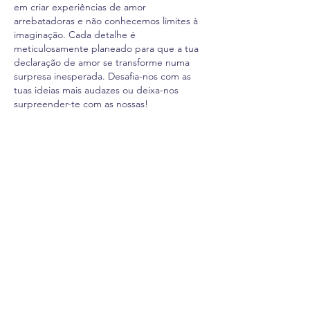
em criar experiências de amor
arrebatadoras e não conhecemos limites à
imaginação. Cada detalhe é
meticulosamente planeado para que a tua
declaração de amor se transforme numa
surpresa inesperada. Desafia-nos com as
tuas ideias mais audazes ou deixa-nos
surpreender-te com as nossas!
100 BOMBONS
BLOCO AMO-TE
POTE AMO-TE
CAIXA SURPR