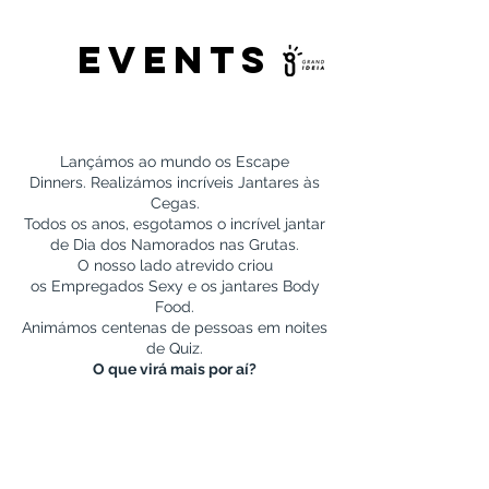
EVENTS
Lançámos ao mundo os Escape
Dinners.
Realizámos incríveis Jantares às
Cegas.
Todos os anos, esgotamos o incrível jantar
de Dia dos Namorados nas Grutas.
O nosso lado atrevido criou
os Empregados Sexy e os jantares Body
Food.
Animámos centenas de pessoas em noites
de Quiz.
O que virá mais por aí?
ESCAPE DINNER
JANTAR ÀS CEGAS
JANTAR NAS GRUTA
QUIZ