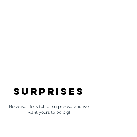
SURPRISES
Because life is full of surprises... and we
want yours to be big!
PEDIR DESCULPA
PEDIR EM CASAMENTO
MOSTRAR QUE AMO
DAR OS PARA