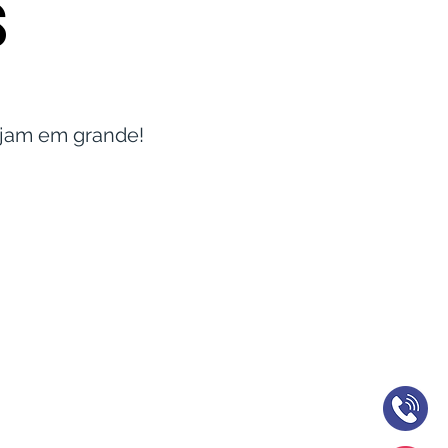
S
sejam em grande!
AMO
DAR OS PARABÉNS