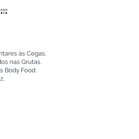
s
ntares às Cegas.
dos nas Grutas.
es Body Food.
z.
RUTAS
QUIZ