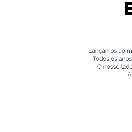
Lançámos ao mu
Todos os anos,
O nosso lado
A
ESCAPE DINNER
JANTA